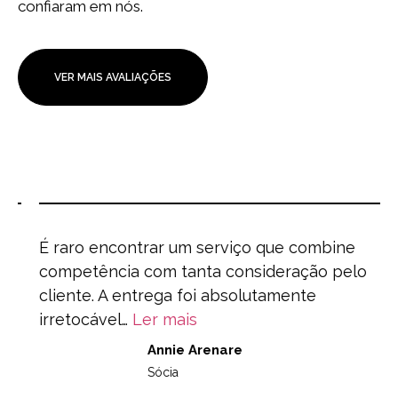
confiaram em nós.
VER MAIS AVALIAÇÕES
É raro encontrar um serviço que combine
E
competência com tanta consideração pelo
cliente. A entrega foi absolutamente
o
irretocável…
Ler mais
Annie Arenare
Sócia