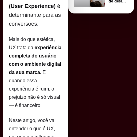
de design
(User Experience)
é
para
marcas
determinante para as
em 2026:
estética,
conversões.
estratégia
e conexão
emocional
Mais do que estética,
UX trata da
experiência
completa do usuário
com o ambiente digital
da sua marca.
E
quando essa
experiência é ruim, o
prejuízo não é só visual
— é financeiro.
Neste artigo, você vai
entender o que é UX,
por que ele influencia