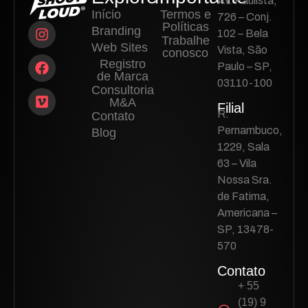
Av. Paulista,
Início
Termos e
726 – Conj.
Políticas
Branding
102 – Bela
Trabalhe
Web Sites
Vista, São
conosco
Registro
Paulo – SP,
de Marca
03110-100
Consultoria
M&A
Filial
R.
Contato
Pernambuco,
Blog
1229, Sala
63 – Vila
Nossa Sra.
de Fatima,
Americana –
SP, 13478-
570
Contato
+ 55
(19) 9