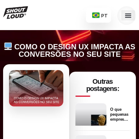
PT
COMO O DESIGN UX IMPACTA AS
CONVERSÕES NO SEU SITE
Outras
postagens:
O que
pequenas
empresas
podem
aprender
com a