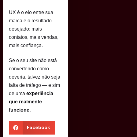
UX é o elo entre sua
marca e o resultado
desejado: mais
contatos, mais vendas,
mais confiança.
Se o seu site não está
convertendo como
deveria, talvez não seja
falta de tráfego — e sim
de uma
experiência
que realmente
funcione.
Facebook