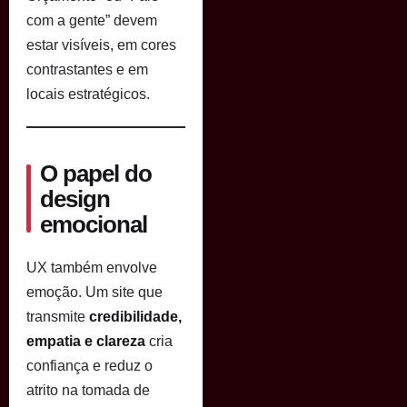
com a gente” devem
estar visíveis, em cores
contrastantes e em
locais estratégicos.
O papel do
design
emocional
UX também envolve
emoção. Um site que
transmite
credibilidade,
empatia e clareza
cria
confiança e reduz o
atrito na tomada de