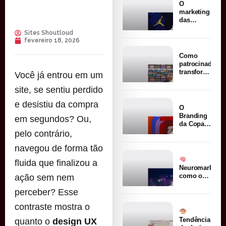
Copa do
O
Mundo
marketing
sobre
das
branding
seleções
Sites Shoutloud
nacionais:
fevereiro 18, 2026
como um
escudo
Como
vale
patrocinadores
bilhões
transformam
Você já entrou em um
grandes
eventos
site, se sentiu perdido
esportivos
e desistiu da compra
em
O
vendas
Branding
em segundos? Ou,
da Copa
do
pelo contrário,
Mundo:
navegou de forma tão
por que
ela é
fluida que finalizou a
considerada
Neuromarketin
uma das
como o
ação sem nem
marcas
cérebro
esportivas
perceber? Esse
influencia
mais
decisões
poderosas
contraste mostra o
de
do
compra
Tendências
quanto o
design UX
planeta