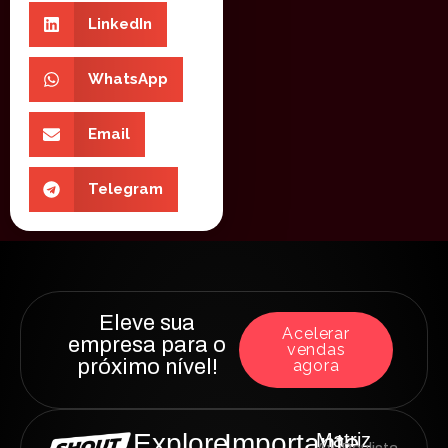
LinkedIn
WhatsApp
Email
Telegram
Eleve sua
Acelerar
empresa para o
vendas
próximo nível!
agora
Explore
Importante
Matriz