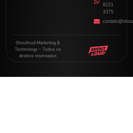
9221
3375
contato@shou
Shoutloud Marketing &
Technology – Todos os
direitos reservados