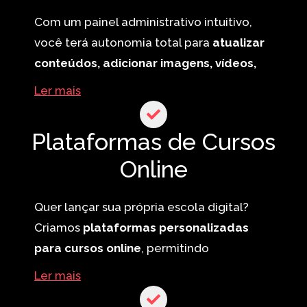
Com um painel administrativo intuitivo,
você terá autonomia total para
atualizar
conteúdos, adicionar imagens, vídeos,
publicações e gerenciar promoções
sem
Ler mais
precisar de conhecimento técnico.
Criamos sites fáceis de gerenciar,
Plataformas de Cursos
permitindo que você mantenha tudo
Online
atualizado sem complicação.
Quer lançar sua própria escola digital?
Criamos
plataformas personalizadas
para cursos online
, permitindo
organização de aulas em módulos,
Ler mais
provas, fóruns e muito mais. Tudo isso