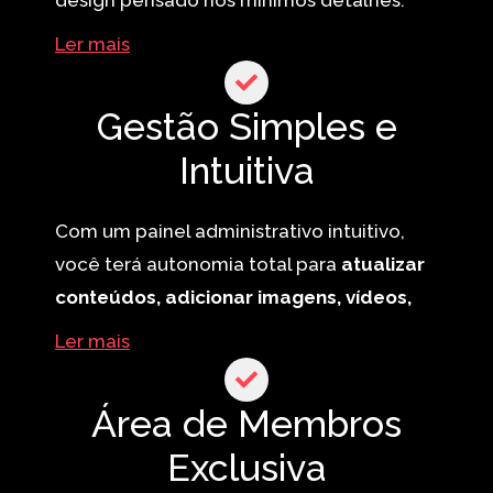
Desde cores e tipografia até imagens e
Ler mais
ícones, garantimos um site visualmente
atraente, moderno e que transmita
Gestão Simples e
profissionalismo. A estética é essencial
Intuitiva
para a confiança do usuário e a retenção
de visitantes.
Com um painel administrativo intuitivo,
você terá autonomia total para
atualizar
conteúdos, adicionar imagens, vídeos,
publicações e gerenciar promoções
sem
Ler mais
precisar de conhecimento técnico.
Criamos sites fáceis de gerenciar,
Área de Membros
permitindo que você mantenha tudo
Exclusiva
atualizado sem complicação.