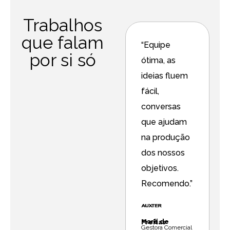
Trabalhos
que falam
“Versáteis,
“Equipe
por si só
rápidos,
ótima, as
eficientes e
ideias fluem
excelentes
fácil,
profissionais!
conversas
Recomendo!”
que ajudam
na produção
dos nossos
Charles Kim
Marketing Manager LATAM
objetivos.
e
Recomendo.”
Marli de Freitas
Gestora Comercial