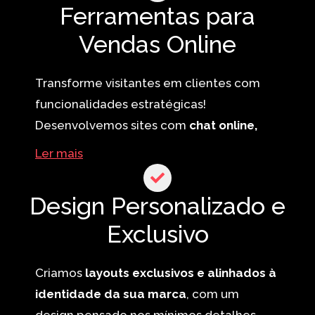
Ferramentas para
tecnologia norte-americana confiável,
Vendas Online
presente em mais de 39 milhões de sites
no mundo, garantindo eficiência e suporte
contínuo.
Transforme visitantes em clientes com
funcionalidades estratégicas!
Desenvolvemos sites com
chat online,
pop-ups inteligentes, integração com e-
Ler mais
mail marketing, redes sociais, Google
Analytics e meios de pagamento digital
.
Design Personalizado e
Seu site será uma verdadeira máquina de
Exclusivo
conversão, otimizando a jornada do
usuário e aumentando suas vendas.
Criamos
layouts exclusivos e alinhados à
identidade da sua marca
, com um
design pensado nos mínimos detalhes.