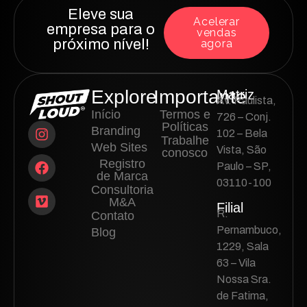
Eleve sua
Acelerar
empresa para o
vendas
próximo nível!
agora
Explore
Importante
Matriz
Av. Paulista,
Início
Termos e
726 – Conj.
Políticas
Branding
102 – Bela
Trabalhe
Web Sites
Vista, São
conosco
Registro
Paulo – SP,
de Marca
03110-100
Consultoria
M&A
Filial
R.
Contato
Pernambuco,
Blog
1229, Sala
63 – Vila
Nossa Sra.
de Fatima,