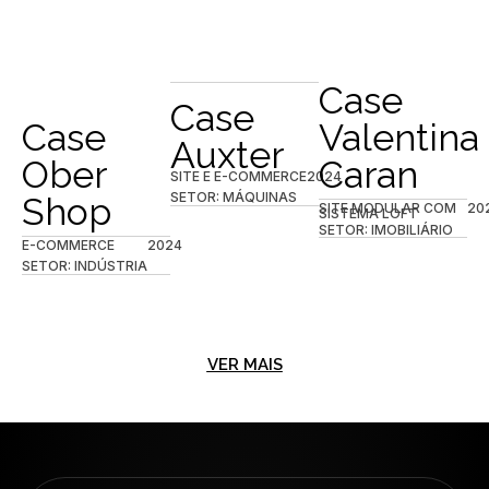
Case
Case
Case
Valentina
Auxter
Ober
Caran
SITE E E-COMMERCE
2024
SETOR: MÁQUINAS
Shop
SITE MODULAR COM
20
SISTEMA LOFT
SETOR: IMOBILIÁRIO
E-COMMERCE
2024
SETOR: INDÚSTRIA
VER MAIS