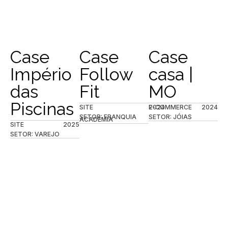
Case
Case
Case
Império
Follow
casa |
das
Fit
MO
Piscinas
SITE
2024
E-COMMERCE
2024
SETOR: FRANQUIA
SETOR: JÓIAS
ACADEMIA
SITE
2025
SETOR: VAREJO