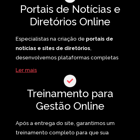
com um layout intuitivo e ferramentas
Portais de Notícias e
que garantem a melhor experiência para
Diretórios Online
seus alunos.
Especialistas na criação de
portais de
notícias e sites de diretórios
,
desenvolvemos plataformas completas
para imobiliárias, buscadores de serviços
Ler mais
e produtos, além de grandes portais
informativos. Criamos soluções escaláveis
Treinamento para
e personalizadas para qualquer nicho.
Gestão Online
Após a entrega do site, garantimos um
treinamento completo para que sua