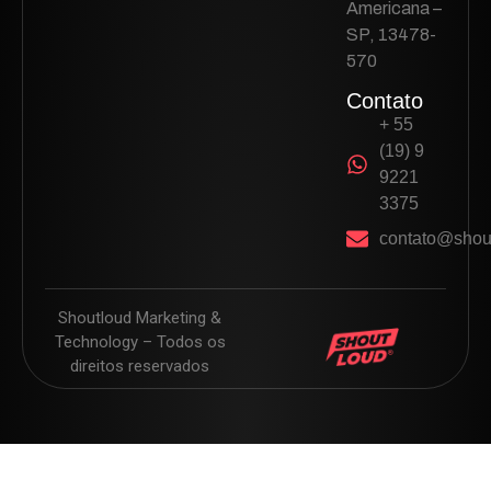
Americana –
SP, 13478-
570
Contato
+ 55
(19) 9
9221
3375
contato@shou
Shoutloud Marketing &
Technology – Todos os
direitos reservados