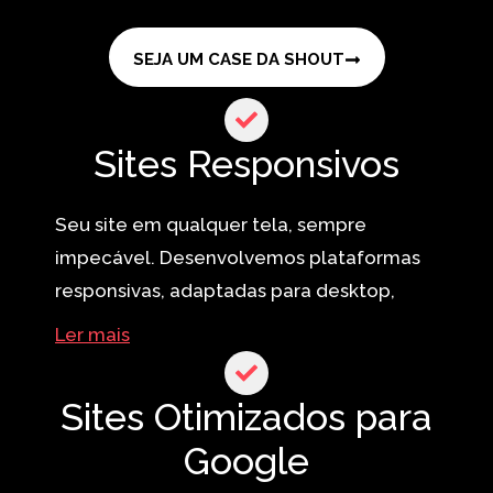
SEJA UM CASE DA SHOUT
Sites Responsivos
Seu site em qualquer tela, sempre
impecável. Desenvolvemos plataformas
responsivas, adaptadas para desktop,
tablets e smartphones, garantindo a
Ler mais
melhor experiência para o usuário. Além
disso, priorizamos a performance e a
Sites Otimizados para
navegação intuitiva para que sua marca
Google
se destaque positivamente em qualquer
dispositivo. E mais: sites não responsivos