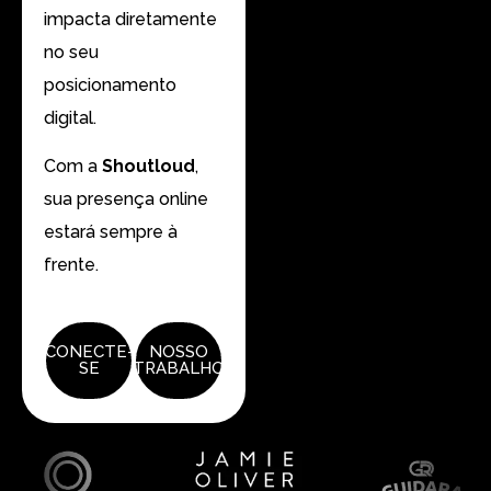
impacta diretamente
no seu
posicionamento
digital.
Com a
Shoutloud
,
sua presença online
estará sempre à
frente.
CONECTE-
NOSSO
SE
TRABALHO