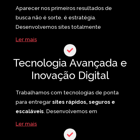
são penalizados pelo Google, o que
Aparecer nos primeiros resultados de
impacta diretamente no seu
busca não é sorte, é estratégia.
posicionamento digital. Com a
Desenvolvemos sites totalmente
Shoutloud
,
sua presença online estará sempre à
otimizados para os motores de busca,
Ler mais
frente.
aplicando as melhores práticas de SEO
desde o código-fonte até a estrutura dos
Tecnologia Avançada e
conteúdos. Isso aumenta suas chances de
Inovação Digital
alcançar a primeira página do Google e
atrair tráfego qualificado em menos
tempo.
Trabalhamos com tecnologias de ponta
para entregar
sites rápidos, seguros e
escaláveis
. Desenvolvemos em
WordPress, sites estáticos, e-
Ler mais
commerces robustos, aplicativos e
plataformas personalizadas
. Utilizamos