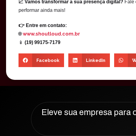
📈 Vamos transformar a sua presença digital?
Fale 
performar ainda mais!
👉 Entre em contato:
www.shoutloud.com.br
🌐
📱
(19) 99175-7179
Facebook
LinkedIn
W
Eleve sua empresa para o