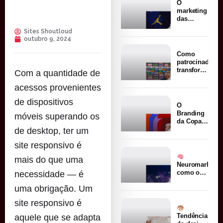
O
Mundo
marketing
sobre
das
branding
seleções
Sites Shoutloud
nacionais:
outubro 9, 2024
como um
escudo
Como
vale
patrocinadores
bilhões
transformam
Com a quantidade de
grandes
eventos
acessos provenientes
esportivos
de dispositivos
em
O
vendas
Branding
móveis superando os
da Copa
do
de desktop, ter um
Mundo:
site responsivo é
por que
ela é
mais do que uma
considerada
Neuromarketin
uma das
como o
necessidade — é
marcas
cérebro
esportivas
uma obrigação. Um
influencia
mais
decisões
poderosas
site responsivo é
de
do
compra
Tendências
aquele que se adapta
planeta