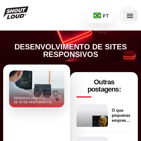
PT
DESENVOLVIMENTO DE SITES
RESPONSIVOS
Outras
postagens:
O que
pequenas
empresas
podem
aprender
com a
Copa do