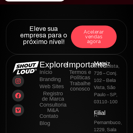
Eleve sua
Acelerar
empresa para o
vendas
próximo nível!
agora
Explore
Importante
Matriz
Av. Paulista,
Início
Termos e
726 – Conj.
Políticas
Branding
102 – Bela
Trabalhe
Web Sites
Vista, São
conosco
Registro
Paulo – SP,
de Marca
03110-100
Consultoria
M&A
Filial
R.
Contato
Pernambuco,
Blog
1229, Sala