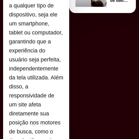
de design
a qualquer tipo de
para
marcas
dispositivo, seja ele
em 2026:
estética,
um smartphone,
estratégia
e conexão
tablet ou computador,
emocional
garantindo que a
experiência do
usuário seja perfeita,
independentemente
da tela utilizada. Além
disso, a
responsividade de
um site afeta
diretamente sua
posição nos motores
de busca, como o