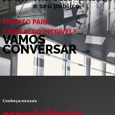
o seu público.
PRONTO PARA
CRIAR ALGO INCRÍVEL? ​
VAMOS
CONVERSAR →
Conheça nossas
especialidades