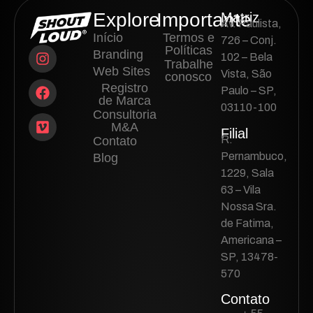
Explore
Importante
Matriz
Av. Paulista,
Início
Termos e
726 – Conj.
Políticas
Branding
102 – Bela
Trabalhe
Web Sites
Vista, São
conosco
Registro
Paulo – SP,
de Marca
03110-100
Consultoria
M&A
Filial
R.
Contato
Pernambuco,
Blog
1229, Sala
63 – Vila
Nossa Sra.
de Fatima,
Americana –
SP, 13478-
570
Contato