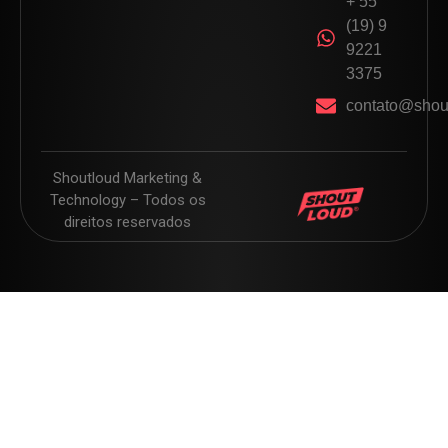
+ 55
(19) 9
9221
3375
contato@shou
Shoutloud Marketing &
Technology – Todos os
direitos reservados