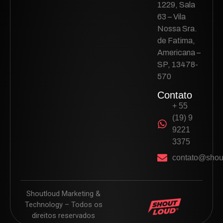
1229, Sala
63 – Vila
Nossa Sra.
de Fatima,
Americana –
SP, 13478-
570
Contato
+ 55
(19) 9
9221
3375
contato@shou
Shoutloud Marketing &
Technology – Todos os
direitos reservados