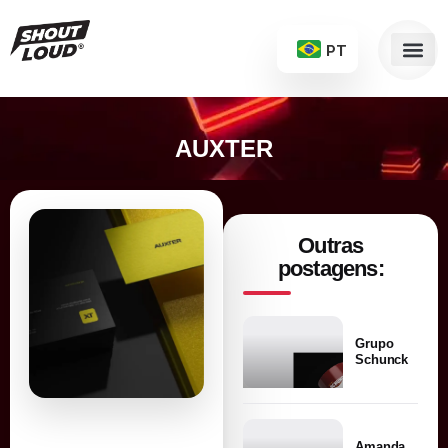
PT
AUXTER
Outras
postagens:
Grupo
Schunck
Amanda